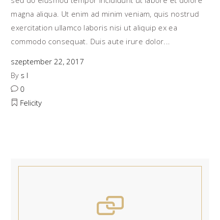
sed do eiusmod tempor incididunt ut labore et dolore
magna aliqua. Ut enim ad minim veniam, quis nostrud
exercitation ullamco laboris nisi ut aliquip ex ea
commodo consequat. Duis aute irure dolor
szeptember 22, 2017
By
s l
0
Felicity