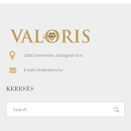
2000 Szentendre, Dobogókői út 4.
E-mail: info@valoris.hu
KERESÉS
Search
for: