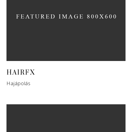
HAIRFX
Hajápolás