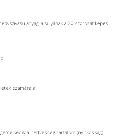
nedvszívású anyag, a súlyának a 20-szorosát képes
tó
ületek számára a:
egemelkedik a nedvesség-tartalom (nyirkosság).