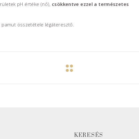
erületek pH értéke (nő),
csökkentve ezzel a természetes
 pamut összetétele légáteresztő.
KERESÉS