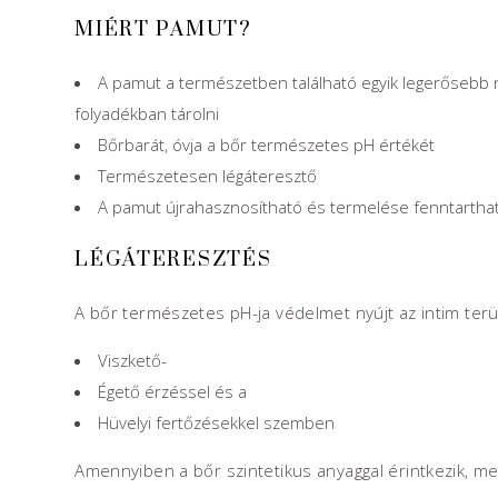
MIÉRT PAMUT?
A pamut a természetben található egyik legerősebb 
folyadékban tárolni
Bőrbarát, óvja a bőr természetes pH értékét
Természetesen légáteresztő
A pamut újrahasznosítható és termelése fenntartha
LÉGÁTERESZTÉS
A bőr természetes pH-ja védelmet nyújt az intim ter
Viszkető-
Égető érzéssel és a
Hüvelyi fertőzésekkel szemben
Amennyiben a bőr szintetikus anyaggal érintkezik, m